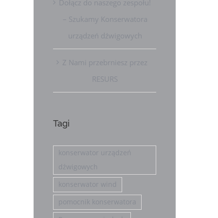
Dołącz do naszego zespołu!
– Szukamy Konserwatora
urządzeń dźwigowych
Z Nami przebrniesz przez
RESURS
Tagi
konserwator urządzeń
dźwigowych
konserwator wind
pomocnik konserwatora