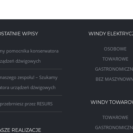
OSTATNIE WPISY
WINDY ELEKTRYC
OSOBOWE
my pomocnika konserwatora
TOWAROWE
rządzeń dźwigowych
GASTRONOMICZN
 naszego zespołu! – Szukamy
BEZ MASZYNOWN
tora urządzeń dźwigowych
WINDY TOWARO
przebrniesz przez RESURS
TOWAROWE
GASTRONOMICZN
ASZE REALIZACJE