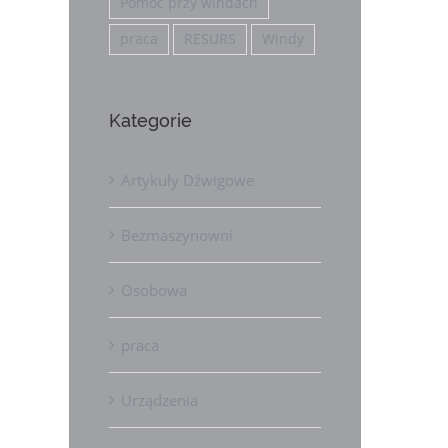
Pomoc przy windach
praca
RESURS
Windy
Kategorie
Artykuły Dźwigowe
Bezmaszynowni
Osobowa
praca
Urządzenia