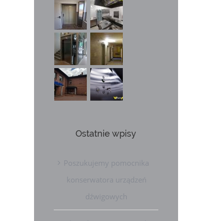
Ostatnie wpisy
Poszukujemy pomocnika
konserwatora urządzeń
dźwigowych