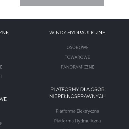
ZNE
WINDY HYDRAULICZNE
OSOBOWE
TOWAROWE
E
PANORAMICZNE
I
PLATFORMY DLA OSÓB
NIEPEŁNOSPRAWNYCH
WE
Platforma Elektryczna
Platforma Hydrauliczna
E