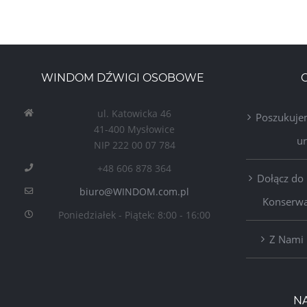
WINDOM DŹWIGI OSOBOWE
ul. Katowicka 46
Poszukuje
41-400 Mysłowice
u
NIP 222 00 07 784
+48 606 878 364
Dołącz do
biuro@WINDOM.com.pl
Konserwa
Poniedziałek - Piątek: 8:00 - 16:00
Z Nami 
N