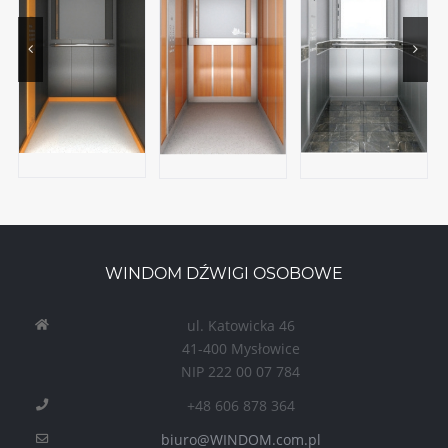
WINDOM DŹWIGI OSOBOWE
ul. Katowicka 46
41-400 Mysłowice
NIP 222 00 07 784
+48 606 878 364
biuro@WINDOM.com.pl