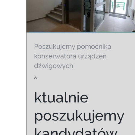
Poszukujemy pomocnika
konserwatora urządzeń
Poszukujemy pomocnika
dźwigowych
konserwatora urządzeń
A
dźwigowych
ktualnie
poszukujemy
kandydatów